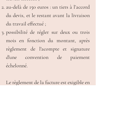
au-delà de 150 euros : un tiers à l’accord
du devis, et le restant avant la livraison
du travail effectué ;
possibilité de régler sur deux ou trois
mois en fonction du montant, après
règlement de l'acompte et signature
d'une convention de paiement
échelonné.
Le règlement de la facture est exigible en
totalité à l’accord du devis si la livraison
en 8 h ou 24 h est demandée, si le temps
à passer pour la correction est
compatible.
En cas de retard de paiement, des