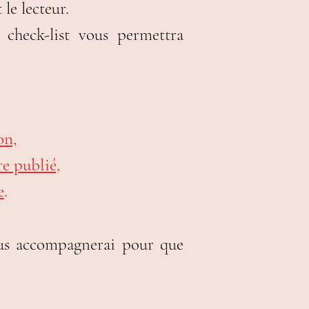
 le lecteur.
 check-list vous permettra
on,
re publié,
e
.
ous accompagnerai pour que