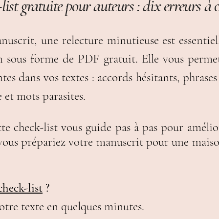
ist gratuite pour auteurs : dix erreurs à 
uscrit, une relecture minutieuse est essentiell
on sous forme de PDF gratuit.
Elle vous perme
ntes dans vos textes :
accords hésitants,
phrases
e
et
mots parasites.
e check-list vous guide pas à pas pour améliorer
ue vous prépariez votre manuscrit pour une mais
check-list
?
 votre texte en quelques minutes.