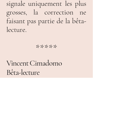
signale uniquement les plus
grosses, la correction ne
faisant pas partie de la bêta-
lecture.
*****
Vincent Cimadomo
Bêta-lecture
Après avoir terminé le
premier jet de mon roman,
Ma plume s'en mêle a été
une aide précieuse pour
faire le bilan de cette