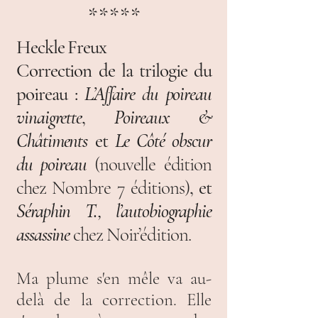
*****
Heckle Freux
Correction de la trilogie du
poireau :
L’Affaire du poireau
vinaigrette
,
Poireaux &
Châtiments
et
Le Côté obscur
du poireau
(nouvelle édition
chez Nombre 7 éditions)
, et
Séraphin T., l’autobiographie
assassine
chez Noir’édition.
Ma plume s'en mêle va au-
delà de la correction. Elle